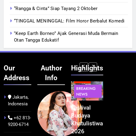
“Rangga & Cinta” Siap Tayang 2 Oktober
“TINGGAL MENINGGAL: Film Horor Berbalut Komedi
‟Keep Earth Borneo” Ajak Generasi Muda Bermain
Otan Tangga Edukatif
Our
Author
Highlights
Address
Info
BERITA
BERITA
BREAKING
IT &
BREAKING
NEWS
TEKNOLOGI
NEWS
PEMERINTAHA
Jakarta,
Indonesia
Kualitas
Indonesia
Festival
BGN Tindak
Pramuwisata
Resmi
Budaya
Tegas! 833
+62 813-
Dukung
Bangun AI
Khatulistiwa
Dapur SPPG
9200-6714
Peningkatan
Factory
2026
Bermasalah