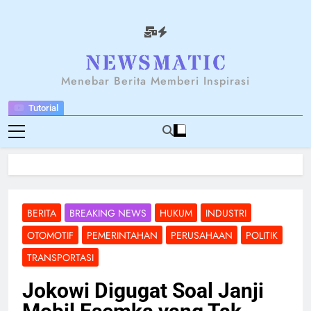
Skip
to
content
NEWSANTARA
Menebar Berita Memberi Inspirasi
Tutorial
BERITA
BREAKING NEWS
HUKUM
INDUSTRI
OTOMOTIF
PEMERINTAHAN
PERUSAHAAN
POLITIK
TRANSPORTASI
Jokowi Digugat Soal Janji