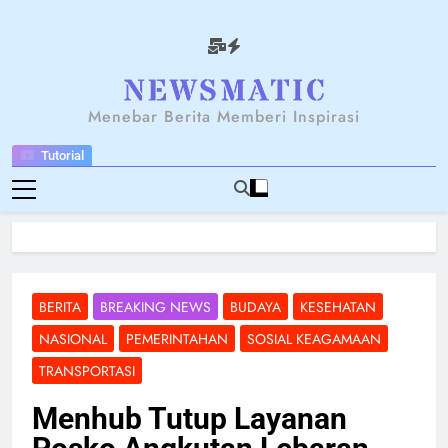
Skip
to
content
NEWSANTARA
Menebar Berita Memberi Inspirasi
Tutorial
BERITA
BREAKING NEWS
BUDAYA
KESEHATAN
NASIONAL
PEMERINTAHAN
SOSIAL KEAGAMAAN
TRANSPORTASI
Menhub Tutup Layanan