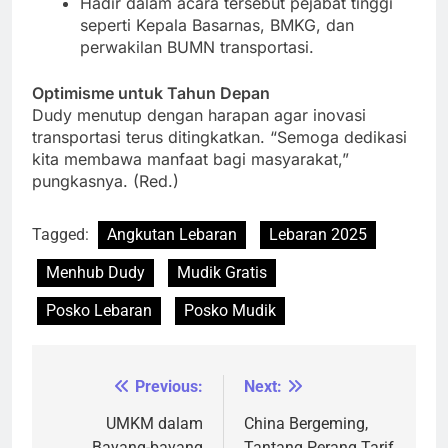
Hadir dalam acara tersebut pejabat tinggi
seperti Kepala Basarnas, BMKG, dan
perwakilan BUMN transportasi.
Optimisme untuk Tahun Depan
Dudy menutup dengan harapan agar inovasi
transportasi terus ditingkatkan. “Semoga dedikasi
kita membawa manfaat bagi masyarakat,”
pungkasnya. (Red.)
Tagged:
Angkutan Lebaran
Lebaran 2025
Menhub Dudy
Mudik Gratis
Posko Lebaran
Posko Mudik
Previous:
Next:
Navigasi
pos
UMKM dalam
China Bergeming,
Bayang-bayang
Tantang Perang Tarif