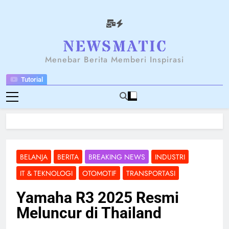
Skip
to
content
NEWSANTARA
Menebar Berita Memberi Inspirasi
Tutorial
BELANJA
BERITA
BREAKING NEWS
INDUSTRI
IT & TEKNOLOGI
OTOMOTIF
TRANSPORTASI
Yamaha R3 2025 Resmi
Meluncur di Thailand