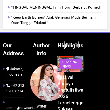
“TINGGAL MENINGGAL: Film Horor Berbalut Komedi
‟Keep Earth Borneo” Ajak Generasi Muda Bermain
Otan Tangga Edukatif
Our
Author
Highlights
Address
Info
BERITA
INFRASTRUKTUR
BERITA
BERITA
BREAKING
IT &
BREAKING
BREAKING
NEWS
TEKNOLOGI
NEWS
NEWS
Jakarta,
Indonesia
Kualitas
Indonesia
Festival
BGN Tindak
Pramuwisata
Resmi
Budaya
Tegas! 833
+62 813-
Dukung
Bangun AI
Khatulistiwa
Dapur SPPG
9200-6714
Peningkatan
Factory
2026
Bermasalah
Industri
Terbesar
Terselenggara
Resmi
Writer
admin@newsantara.co
Pariwisata
se-Asia
Sukses,
Ditutup