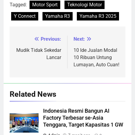
Tagged:
Motor Sport
Teknologi Motor
Y Connect
Yamaha R3
Yamaha R3 2025
Previous:
Next:
Navigasi
pos
Mudik Tidak Sekedar
10 Ide Jualan Modal
Lancar
10 Ribuan Untung
Lumayan, Auto Cuan!
Related News
Indonesia Resmi Bangun AI
Factory Terbesar se-Asia
Tenggara, Target Kapasitas 1 GW
Admin
7 menit ago