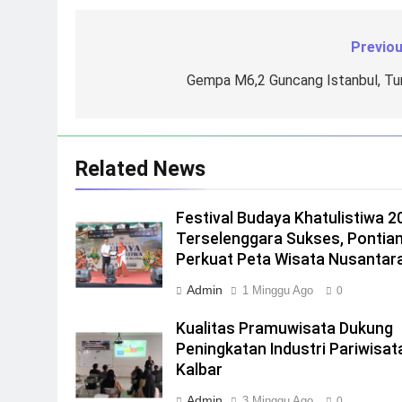
Previou
Navigasi
pos
Gempa M6,2 Guncang Istanbul, Tur
Related News
Festival Budaya Khatulistiwa 2
Terselenggara Sukses, Pontia
Perkuat Peta Wisata Nusantar
Admin
1 Minggu Ago
0
Kualitas Pramuwisata Dukung
Peningkatan Industri Pariwisata
Kalbar
Admin
3 Minggu Ago
0