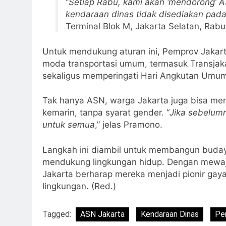
“
Setiap Rabu, kami akan ‘mendorong’ A
kendaraan dinas tidak disediakan pada 
Terminal Blok M, Jakarta Selatan, Rabu
Untuk mendukung aturan ini, Pemprov Jakart
moda transportasi umum, termasuk Transjaka
sekaligus memperingati Hari Angkutan Umum
Tak hanya ASN, warga Jakarta juga bisa men
kemarin, tanpa syarat gender. “
Jika sebelumn
untuk semua
,” jelas Pramono.
Langkah ini diambil untuk membangun buday
mendukung lingkungan hidup. Dengan mew
Jakarta berharap mereka menjadi pionir gaya
lingkungan. (Red.)
Tagged:
ASN Jakarta
Kendaraan Dinas
Pe