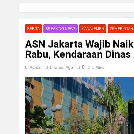
Skip
to
content
BERITA
BREAKING NEWS
MANAJEMEN
PEMERINTAH
ASN Jakarta Wajib Nai
Rabu, Kendaraan Dinas 
0
Admin
1 Tahun Ago
1 Mins