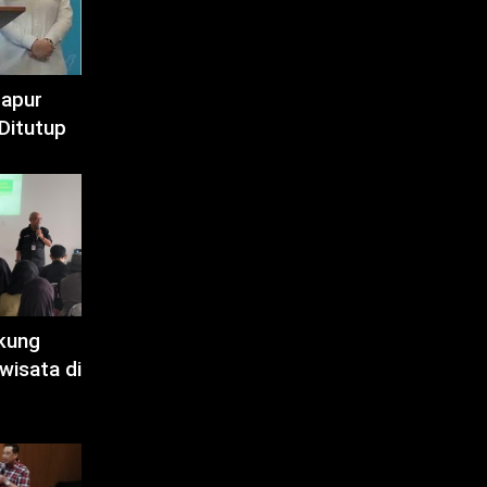
Dapur
Ditutup
kung
wisata di