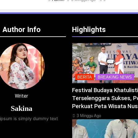
Author Info
Highlights
BERITA
BREAKING NEWS
Festival Budaya Khatulis
Writer
Terselenggara Sukses, P
Perkuat Peta Wisata Nus
Sakina
3 Minggu Ago
ipsum is simply dummy text