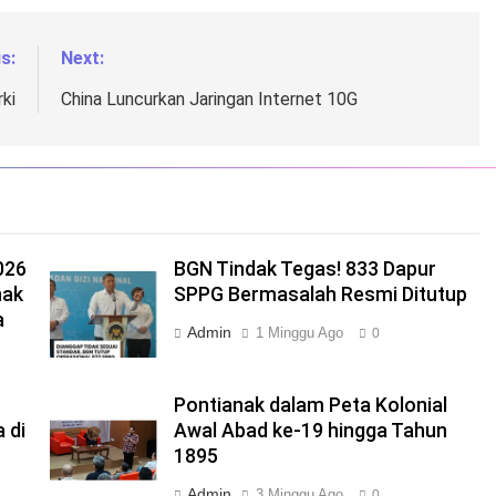
s:
Next:
ki
China Luncurkan Jaringan Internet 10G
026
BGN Tindak Tegas! 833 Dapur
nak
SPPG Bermasalah Resmi Ditutup
a
Admin
1 Minggu Ago
0
Pontianak dalam Peta Kolonial
 di
Awal Abad ke-19 hingga Tahun
1895
Admin
3 Minggu Ago
0