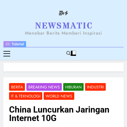
Skip
to
content
NEWSANTARA
Menebar Berita Memberi Inspirasi
Tutorial
BERITA
BREAKING NEWS
HIBURAN
INDUSTRI
IT & TEKNOLOGI
WORLD NEWS
China Luncurkan Jaringan
Internet 10G