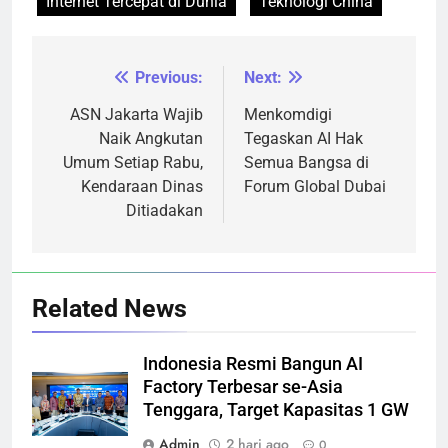
Internet Tercepat di Dunia
Teknologi China
Previous:
Next:
Navigasi
pos
ASN Jakarta Wajib
Menkomdigi
Naik Angkutan
Tegaskan AI Hak
Umum Setiap Rabu,
Semua Bangsa di
Kendaraan Dinas
Forum Global Dubai
Ditiadakan
Related News
Indonesia Resmi Bangun AI
Factory Terbesar se-Asia
Tenggara, Target Kapasitas 1 GW
Admin
2 hari ago
0