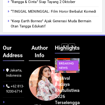
“Rangga & Cinta” Siap Tayang 2 Oktober
“TINGGAL MENINGGAL: Film Horor Berbalut Komedi
‟Keep Earth Borneo” Ajak Generasi Muda Bermain
Otan Tangga Edukatif
Our
Author
Highlights
Address
Info
BERITA
BERITA
BREAKING
IT &
BREAKING
NEWS
TEKNOLOGI
NEWS
PEMERINTAHA
Jakarta,
Indonesia
Kualitas
Indonesia
Festival
BGN Tindak
Pramuwisata
Resmi
Budaya
Tegas! 833
+62 813-
Dukung
Bangun AI
Khatulistiwa
Dapur SPPG
9200-6714
Peningkatan
Factory
2026
Bermasalah
Industri
Terbesar
Terselenggara
Resmi