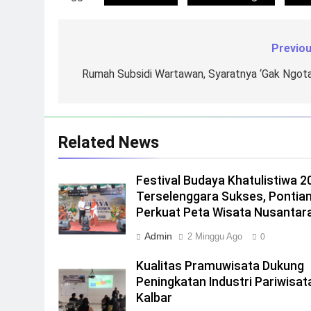
Previou
Navigasi
pos
Rumah Subsidi Wartawan, Syaratnya ‘Gak Ngota
Related News
Festival Budaya Khatulistiwa 2
Terselenggara Sukses, Pontia
Perkuat Peta Wisata Nusantar
Admin
2 Minggu Ago
0
Kualitas Pramuwisata Dukung
Peningkatan Industri Pariwisata
Kalbar