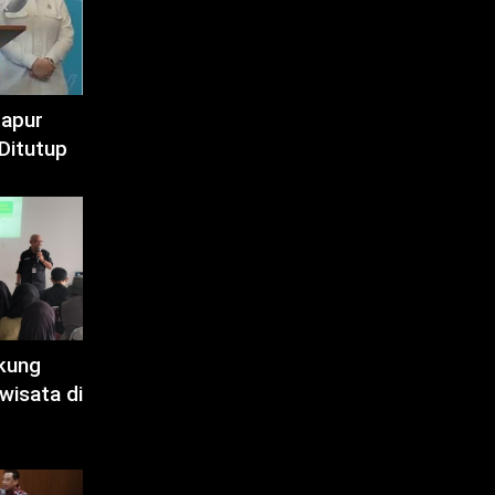
Dapur
Ditutup
kung
wisata di