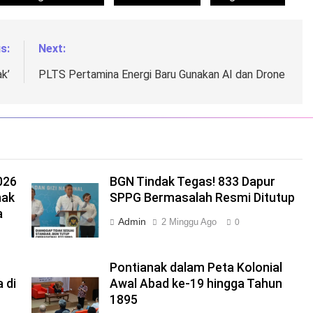
s:
Next:
k’
PLTS Pertamina Energi Baru Gunakan AI dan Drone
026
BGN Tindak Tegas! 833 Dapur
nak
SPPG Bermasalah Resmi Ditutup
a
Admin
2 Minggu Ago
0
Pontianak dalam Peta Kolonial
 di
Awal Abad ke-19 hingga Tahun
1895