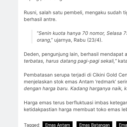
Rusni, salah satu pembeli, mengaku sudah t
berhasil antre.
“
Senin kuota hanya 70 nomor, Selasa 75, 
orang
,” ujarnya, Rabu (23/4).
Deden, pengunjung lain, berhasil mendapat 
terbatas, harus datang pagi-pagi sekali,”
kata
Pembatasan serupa terjadi di Cikini Gold Cen
menjelaskan stok emas Antam ‘redmark’ ser
dengan harga baru. Kadang harganya naik, ka
Harga emas terus berfluktuasi imbas keteg
ketidakpastian harga membuat toko emas lebi
Tagged:
Emas Antam
Emas Batangan
Ema