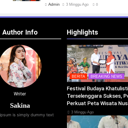
Admin
3 Minggu Ago
0
Author Info
Highlights
BERITA
BREAKING NEWS
Festival Budaya Khatulis
Writer
Terselenggara Sukses, P
Perkuat Peta Wisata Nus
Sakina
3 Minggu Ago
ipsum is simply dummy text