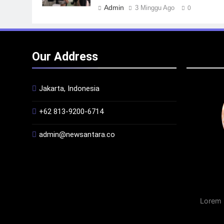
Admin
3 Minggu Ago
0
Our Address
Jakarta, Indonesia
+62 813-9200-6714
admin@newsantara.co
Lorem 