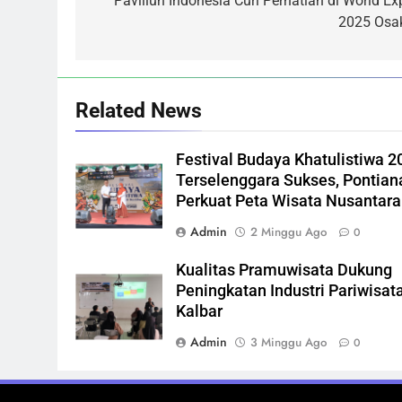
pos
Paviliun Indonesia Curi Perhatian di World Ex
2025 Osa
Related News
Festival Budaya Khatulistiwa 2
Terselenggara Sukses, Pontian
Perkuat Peta Wisata Nusantara
Admin
2 Minggu Ago
0
Kualitas Pramuwisata Dukung
Peningkatan Industri Pariwisata
Kalbar
Admin
3 Minggu Ago
0