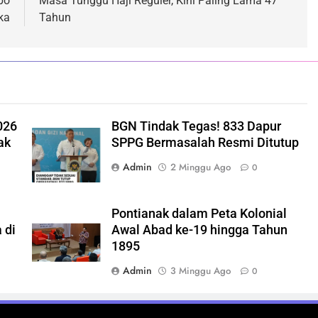
po
Masa Tunggu Haji Reguler, Kini Paling Lama 47
ka
Tahun
026
BGN Tindak Tegas! 833 Dapur
ak
SPPG Bermasalah Resmi Ditutup
Admin
2 Minggu Ago
0
Pontianak dalam Peta Kolonial
 di
Awal Abad ke-19 hingga Tahun
1895
Admin
3 Minggu Ago
0