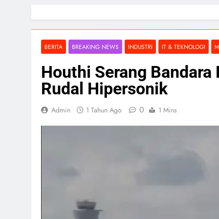
Skip
to
content
BERITA
BREAKING NEWS
INDUSTRI
IT & TEKNOLOGI
M
Houthi Serang Bandara 
Rudal Hipersonik
0
Admin
1 Tahun Ago
1 Mins