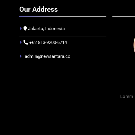
Our Address
Jakarta, Indonesia
+62 813-9200-6714
BERITA
BUDAYA
BERIT
admin@newsantara.co
Pontianak dalam Peta Kolonial
Festiv
Awal Abad ke-19 hingga Tahun
2026 
1895
Pontia
Nusan
3 Minggu Ago
Lorem 
3 Mi