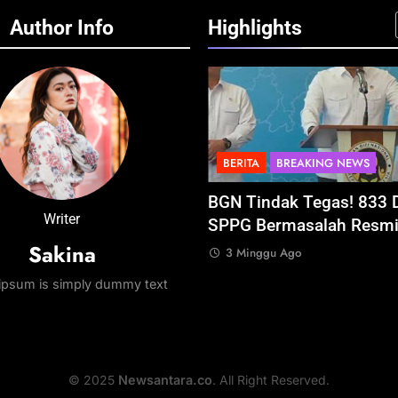
Author Info
Highlights
A
BREAKING NEWS
BERITA
BREAKING NEWS
al Budaya Khatulistiwa
BGN Tindak Tegas! 833 
Writer
Terselenggara Sukses,
SPPG Bermasalah Resmi 
Sakina
nak Perkuat Peta Wisata
3 Minggu Ago
tara
ipsum is simply dummy text
nggu Ago
© 2025
Newsantara.co
. All Right Reserved.