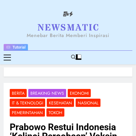
Skip
to
content
NEWSANTARA
Menebar Berita Memberi Inspirasi
Tutorial
BERITA
BREAKING NEWS
EKONOMI
IT & TEKNOLOGI
KESEHATAN
NASIONAL
PEMERINTAHAN
TOKOH
Prabowo Restui Indonesia