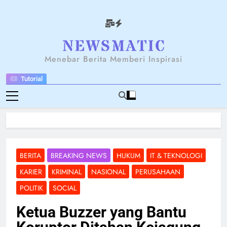
Skip
to
content
NEWSANTARA
Menebar Berita Memberi Inspirasi
Tutorial
BERITA
BREAKING NEWS
HUKUM
IT & TEKNOLOGI
KARIER
KRIMINAL
NASIONAL
PERUSAHAAN
POLITIK
SOCIAL
Ketua Buzzer yang Bantu