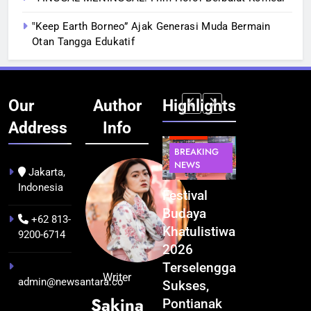
‟Keep Earth Borneo” Ajak Generasi Muda Bermain
Otan Tangga Edukatif
Our
Author
Highlights
Address
Info
BERITA
BERITA
BREAKING
IT &
BREAKING
NEWS
TEKNOLOGI
NEWS
PEMERINTAHA
Jakarta,
Indonesia
Kualitas
Indonesia
Festival
BGN Tindak
Pramuwisata
Resmi
Budaya
Tegas! 833
+62 813-
Dukung
Bangun AI
Khatulistiwa
Dapur SPPG
9200-6714
Peningkatan
Factory
2026
Bermasalah
Industri
Terbesar
Terselenggara
Resmi
Writer
admin@newsantara.co
Pariwisata
se-Asia
Sukses,
Ditutup
Sakina
di Kalbar
Tenggara,
Pontianak
4 minggu