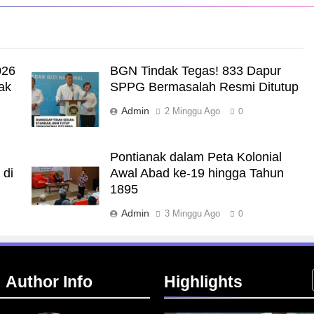
026
BGN Tindak Tegas! 833 Dapur
ak
SPPG Bermasalah Resmi Ditutup
a
Admin
2 Minggu Ago
0
Pontianak dalam Peta Kolonial
 di
Awal Abad ke-19 hingga Tahun
1895
Admin
3 Minggu Ago
0
Author Info
Highlights