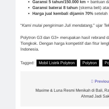
Garansi 5 tahun/150.000 km
+ bantuan da
Garansi baterai 8 tahun
(skema beli) at
Harga jual kembali dijamin 70%
setelah 
“
Kami mulai pengiriman Juli mendatang
,” ujar T
Polytron G3 dan G3+ merupakan hasil rebrand d
Tiongkok. Dengan harga kompetitif dan fitur lengk
Indonesia.
Tagged:
Mobil Listrik Polytron
Polytron
Po
Navigasi
Previou
pos
Maxime & Luna Resmi Menikah di Bali, Raf
Ahmad Jadi Sak