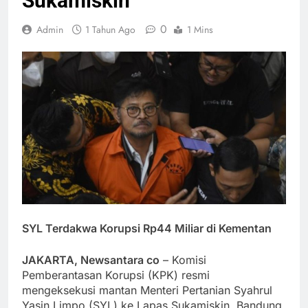
Sukamiskin
0
Admin
1 Tahun Ago
1 Mins
SYL Terdakwa Korupsi Rp44 Miliar di Kementan
JAKARTA, Newsantara co
– Komisi
Pemberantasan Korupsi (KPK) resmi
mengeksekusi mantan Menteri Pertanian Syahrul
Yasin Limpo (SYL) ke Lapas Sukamiskin, Bandung,