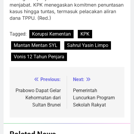
menjabat. KPK menegaskan komitmen penuntasan
kasus hingga tuntas, termasuk pelacakan aliran
dana TPPU. (Red.)
Tagged:
Korupsi Kementan
KPK
Mantan Mentan SYL
Sahrul Yasin Limpo
Vonis 12 Tahun Penjara
Previous:
Next:
Navigasi
pos
Prabowo Dapat Gelar
Pemerintah
Kehormatan dari
Luncurkan Program
Sultan Brunei
Sekolah Rakyat