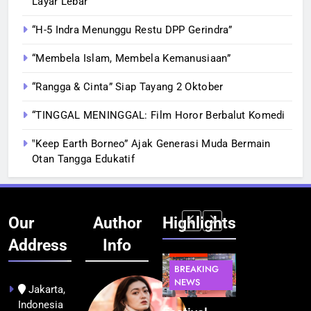
Layar Lebar
“H-5 Indra Menunggu Restu DPP Gerindra”
“Membela Islam, Membela Kemanusiaan”
“Rangga & Cinta” Siap Tayang 2 Oktober
“TINGGAL MENINGGAL: Film Horor Berbalut Komedi
‟Keep Earth Borneo” Ajak Generasi Muda Bermain
Otan Tangga Edukatif
Our
Author
Highlights
Address
Info
BERITA
INFRASTRUKTUR
BERITA
BERITA
BREAKING
IT &
BREAKING
BREAKING
NEWS
TEKNOLOGI
NEWS
NEWS
Jakarta,
Indonesia