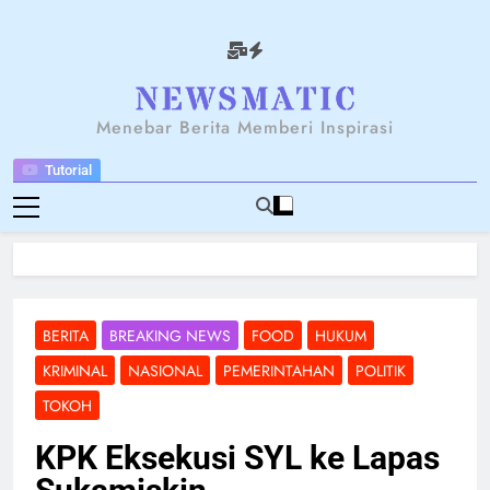
Skip
to
content
NEWSANTARA
Menebar Berita Memberi Inspirasi
Tutorial
BERITA
BREAKING NEWS
FOOD
HUKUM
KRIMINAL
NASIONAL
PEMERINTAHAN
POLITIK
TOKOH
KPK Eksekusi SYL ke Lapas