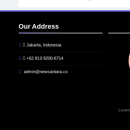
Our Address
Jakarta, Indonesia
+62 813-9200-6714
admin@newsantara.co
BERITA
BREAKING NEWS
INFR
Kualitas Pramuwisata Dukung
Indon
Peningkatan Industri Pariwisata
Factor
di Kalbar
Tengga
GW
3 Minggu Ago
Lorem
3 Ming