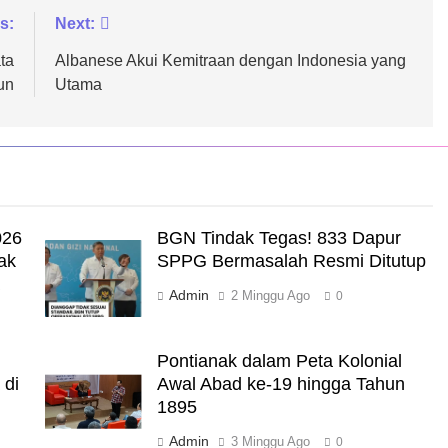
s:
Next:
ta
Albanese Akui Kemitraan dengan Indonesia yang
un
Utama
026
BGN Tindak Tegas! 833 Dapur
ak
SPPG Bermasalah Resmi Ditutup
a
Admin
2 Minggu Ago
0
Pontianak dalam Peta Kolonial
 di
Awal Abad ke-19 hingga Tahun
1895
Admin
3 Minggu Ago
0