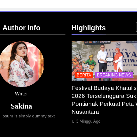
Author Info
Highlights
ASTRUKTUR
IT & TEKNOLOGI
BERITA
BREAKING NEWS
esia Resmi Bangun AI
Festival Budaya Khatulis
Writer
y Terbesar se-Asia
2026 Terselenggara Suk
ra, Target Kapasitas 1
Pontianak Perkuat Peta 
Sakina
Nusantara
 ipsum is simply dummy text
gu Ago
3 Minggu Ago