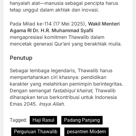
hanyalah alat—manusia sebagai pencipta harus
tetap unggul dalam akhlak dan inovasi.
Pada Milad ke-114 (17 Mei 2025),
Wakil Menteri
Agama RI Dr. H.R. Muhammad Syafii
mengapresiasi komitmen Thawalib dalam
mencetak generasi Qur’ani yang berakhlak mulia.
Penutup
Sebagai lembaga legendaris, Thawalib harus
mempertahankan ciri khasnya: pendidikan
karakter yang melahirkan pemimpin berintegritas.
Dengan semangat
fastabiqul khairat
, Thawalib
diharapkan terus berkontribusi untuk Indonesia
Emas 2045.
Insya Allah.
Tagged:
Haji Rasul
Padang Panjang
Perguruan Thawalib
pesantren Modern