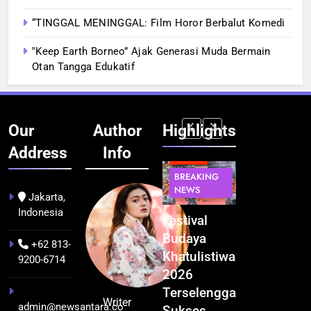
“TINGGAL MENINGGAL: Film Horor Berbalut Komedi
‟Keep Earth Borneo” Ajak Generasi Muda Bermain
Otan Tangga Edukatif
Our
Author
Highlights
Address
Info
BERITA
BERITA
BREAKING
IT &
BREAKING
NEWS
TEKNOLOGI
NEWS
PEMERINTAHA
Jakarta,
Indonesia
Kualitas
Indonesia
Festival
BGN Tindak
Pramuwisata
Resmi
Budaya
Tegas! 833
+62 813-
Dukung
Bangun AI
Khatulistiwa
Dapur SPPG
9200-6714
Peningkatan
Factory
2026
Bermasalah
Industri
Terbesar
Terselenggara
Resmi
Writer
admin@newsantara.co