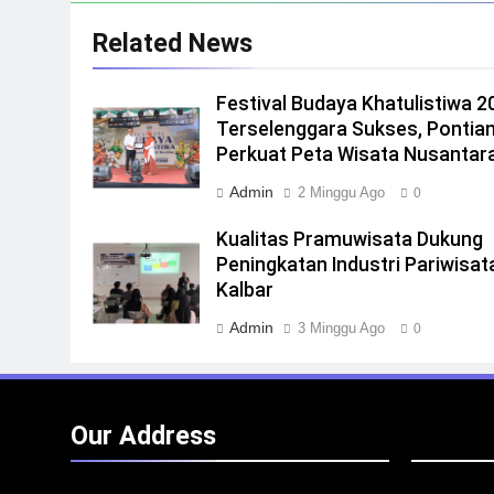
Related News
Festival Budaya Khatulistiwa 2
Terselenggara Sukses, Pontia
Perkuat Peta Wisata Nusantar
Admin
2 Minggu Ago
0
Kualitas Pramuwisata Dukung
Peningkatan Industri Pariwisata
Kalbar
Admin
3 Minggu Ago
0
Our Address