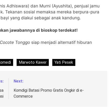
is Adhiswara) dan Murni (Ayushita), penjual jamu
nak. Tekanan sosial memaksa mereka berpura-pura
bayi yang diakui sebagai anak kandung.
kan jawabannya di bioskop terdekat!
Cocote Tonggo
siap menjadi alternatif hiburan
Komedi
Marwoto Kawer
Yati Pesek
s:
Next:
sa
Komdigi Batasi Promo Gratis Ongkir di e-
si
Commerce