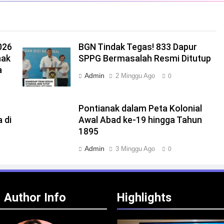
026
BGN Tindak Tegas! 833 Dapur
nak
SPPG Bermasalah Resmi Ditutup
a
Admin
2 Minggu Ago
0
Pontianak dalam Peta Kolonial
 di
Awal Abad ke-19 hingga Tahun
1895
Admin
3 Minggu Ago
0
Author Info
Highlights