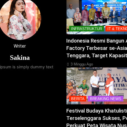
INFRASTRUKTUR
IT & TEKN
Indonesia Resmi Bangun 
Writer
Factory Terbesar se-Asia
Tenggara, Target Kapasi
Sakina
3 Minggu Ago
ipsum is simply dummy text
BERITA
BREAKING NEWS
Festival Budaya Khatulis
Terselenggara Sukses, P
Perkuat Peta Wisata Nus