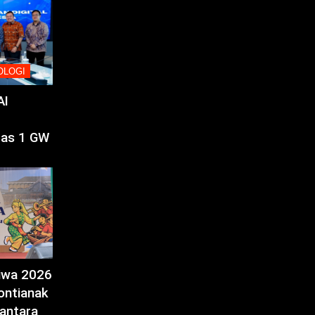
OLOGI
AI
tas 1 GW
tiwa 2026
ontianak
antara