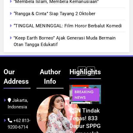
“Membela Islam, Membela Kemanusiaan”
“Rangga & Cinta” Siap Tayang 2 Oktober
“TINGGAL MENINGGAL: Film Horor Berbalut Komedi
‟Keep Earth Borneo” Ajak Generasi Muda Bermain
Otan Tangga Edukatif
Our
Author
Highlights
Address
Info
BERITA
BERITA
BERITA
BERITA
BREAKING
BREAKING
BREAKING
BUDAYA
NEWS
NEWS
NEWS
Jakarta,
Indonesia
Pontianak
Festival
BGN Tindak
Kualitas
dalam Peta
Budaya
Tegas! 833
Pramuwisat
+62 813-
Kolonial
Khatulistiwa
Dapur SPPG
Dukung
9200-6714