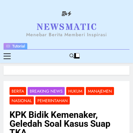
Skip
to
content
NEWSANTARA
Menebar Berita Memberi Inspirasi
Tutorial
BERITA
BREAKING NEWS
HUKUM
MANAJEMEN
NASIONAL
PEMERINTAHAN
KPK Bidik Kemenaker,
Geledah Soal Kasus Suap
TKA