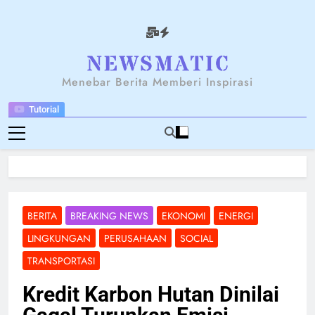
Skip
to
content
NEWSANTARA
Menebar Berita Memberi Inspirasi
Tutorial
BERITA
BREAKING NEWS
EKONOMI
ENERGI
LINGKUNGAN
PERUSAHAAN
SOCIAL
TRANSPORTASI
Kredit Karbon Hutan Dinilai