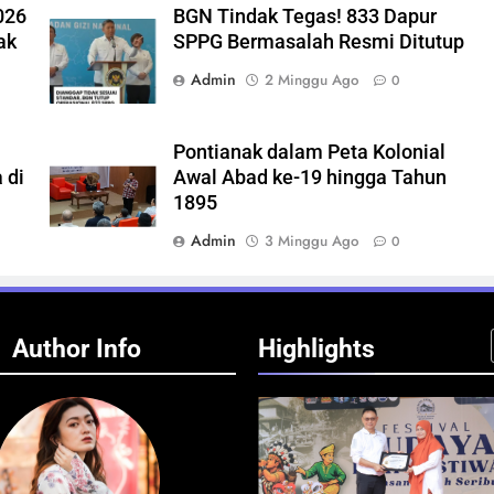
026
BGN Tindak Tegas! 833 Dapur
ak
SPPG Bermasalah Resmi Ditutup
Admin
2 Minggu Ago
0
Pontianak dalam Peta Kolonial
 di
Awal Abad ke-19 hingga Tahun
1895
Admin
3 Minggu Ago
0
Author Info
Highlights