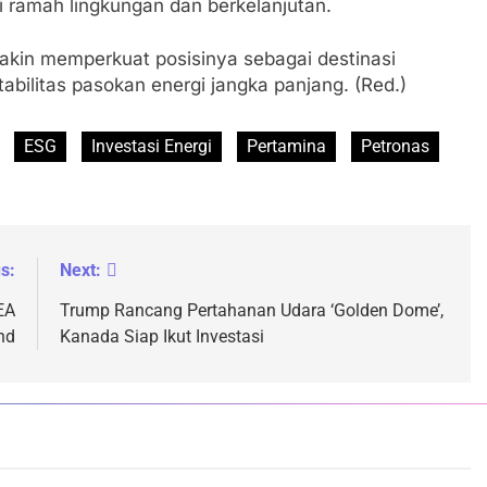
 ramah lingkungan dan berkelanjutan.
kin memperkuat posisinya sebagai destinasi
tabilitas pasokan energi jangka panjang. (Red.)
ESG
Investasi Energi
Pertamina
Petronas
s:
Next:
EA
Trump Rancang Pertahanan Udara ‘Golden Dome’,
nd
Kanada Siap Ikut Investasi