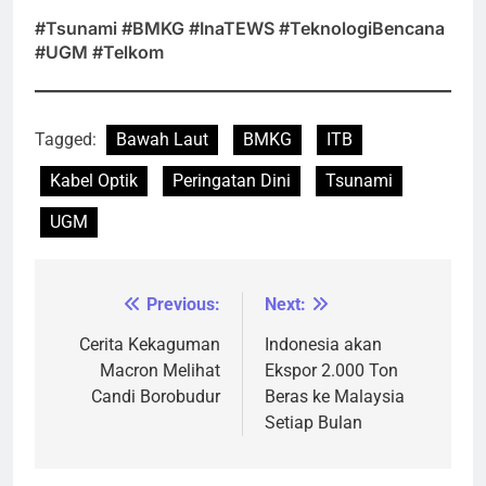
#Tsunami #BMKG #InaTEWS #TeknologiBencana
#UGM #Telkom
Tagged:
Bawah Laut
BMKG
ITB
Kabel Optik
Peringatan Dini
Tsunami
UGM
Previous:
Next:
Navigasi
pos
Cerita Kekaguman
Indonesia akan
Macron Melihat
Ekspor 2.000 Ton
Candi Borobudur
Beras ke Malaysia
Setiap Bulan