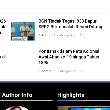
026
BGN Tindak Tegas! 833 Dapur
nak
SPPG Bermasalah Resmi Ditutup
a
Admin
2 Minggu Ago
0
Pontianak dalam Peta Kolonial
 di
Awal Abad ke-19 hingga Tahun
1895
Admin
3 Minggu Ago
0
Author Info
Highlights