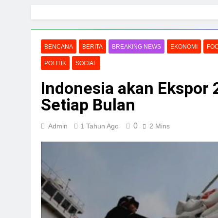
Skip
to
content
BENCANA
BERITA
BREAKING NEWS
EKONOMI
FO
POLITIK
SOCIAL
Indonesia akan Ekspor 
Setiap Bulan
0
Admin
1 Tahun Ago
2 Mins