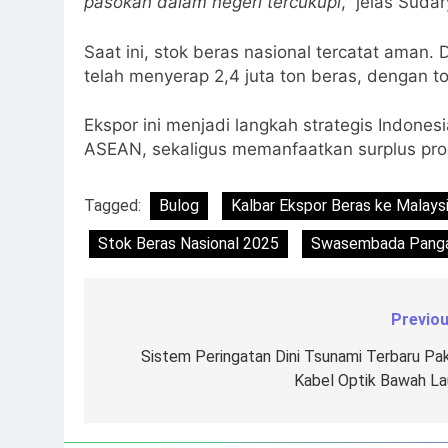
pasokan dalam negeri tercukupi
,” jelas Suda
Saat ini, stok beras nasional tercatat aman.
telah menyerap 2,4 juta ton beras, dengan to
Ekspor ini menjadi langkah strategis Indon
ASEAN, sekaligus memanfaatkan surplus prod
Tagged:
Bulog
Kalbar Ekspor Beras ke Malays
Stok Beras Nasional 2025
Swasembada Pang
Previou
Navigasi
pos
Sistem Peringatan Dini Tsunami Terbaru Pak
Kabel Optik Bawah La