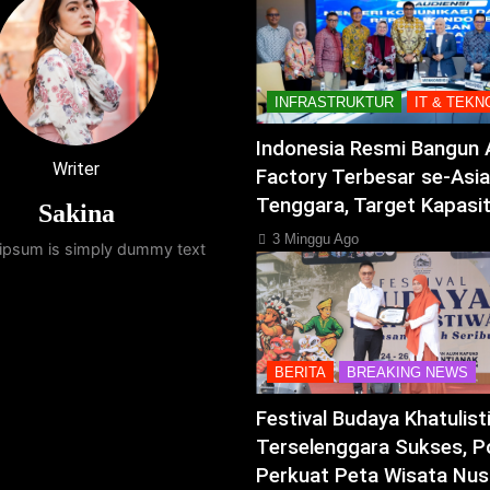
INFRASTRUKTUR
IT & TEKN
Indonesia Resmi Bangun 
Writer
Factory Terbesar se-Asia
Tenggara, Target Kapasi
Sakina
3 Minggu Ago
ipsum is simply dummy text
BERITA
BREAKING NEWS
Festival Budaya Khatulis
Terselenggara Sukses, P
Perkuat Peta Wisata Nus