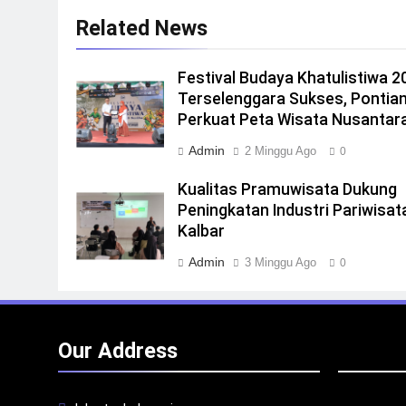
Related News
Festival Budaya Khatulistiwa 2
Terselenggara Sukses, Pontia
Perkuat Peta Wisata Nusantar
Admin
2 Minggu Ago
0
Kualitas Pramuwisata Dukung
Peningkatan Industri Pariwisata
Kalbar
Admin
3 Minggu Ago
0
Our Address