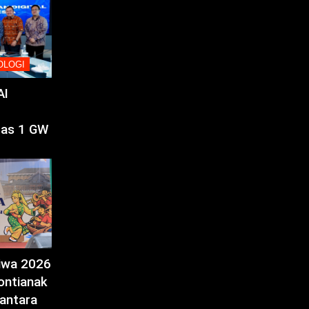
OLOGI
AI
tas 1 GW
tiwa 2026
ontianak
antara