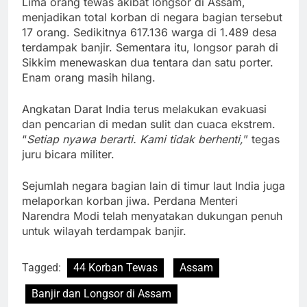
Lima orang tewas akibat longsor di Assam,
menjadikan total korban di negara bagian tersebut
17 orang. Sedikitnya 617.136 warga di 1.489 desa
terdampak banjir. Sementara itu, longsor parah di
Sikkim menewaskan dua tentara dan satu porter.
Enam orang masih hilang.
Angkatan Darat India terus melakukan evakuasi
dan pencarian di medan sulit dan cuaca ekstrem.
“
Setiap nyawa berarti. Kami tidak berhenti,
” tegas
juru bicara militer.
Sejumlah negara bagian lain di timur laut India juga
melaporkan korban jiwa. Perdana Menteri
Narendra Modi telah menyatakan dukungan penuh
untuk wilayah terdampak banjir.
Tagged:
44 Korban Tewas
Assam
Banjir dan Longsor di Assam