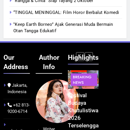
“Rangga & Cinta” Siap Tayang 2 Oktober
“TINGGAL MENINGGAL: Film Horor Berbalut Komedi
‟Keep Earth Borneo” Ajak Generasi Muda Bermain
Otan Tangga Edukatif
Our
Author
Highlights
Address
Info
BERITA
INFRASTRUKTUR
BERITA
BERITA
BREAKING
IT &
BREAKING
BREAKING
NEWS
TEKNOLOGI
NEWS
NEWS
Jakarta,
Indonesia
Kualitas
Indonesia
Festival
BGN Tindak
Pramuwisata
Resmi
Budaya
Tegas! 833
+62 813-
Dukung
Bangun AI
Khatulistiwa
Dapur SPPG
9200-6714
Peningkatan
Factory
2026
Bermasalah
Industri
Terbesar
Terselenggara
Resmi
Writer