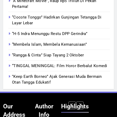
“A Minecraft Movie”, Raup Rp5 Triliun Di Pekan
Pertama!
“Cocote Tonggo” Hadirkan Gunjingan Tetangga Di
Layar Lebar
“H-5 Indra Menunggu Restu DPP Gerindra”
“Membela Islam, Membela Kemanusiaan”
“Rangga & Cinta” Siap Tayang 2 Oktober
“TINGGAL MENINGGAL: Film Horor Berbalut Komedi
‟Keep Earth Borneo” Ajak Generasi Muda Bermain
Otan Tangga Edukatif
Our
Author
Highlights
Address
Info
BERITA
BERITA