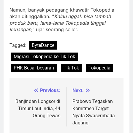
Namun, banyak pedagang khawatir Tokopedia
akan ditinggalkan. “
Kalau nggak bisa tambah
produk baru, lama-lama Tokopedia tinggal
kenangan
,” ujar seorang seller.
Tagged:
ByteDance
Migrasi Tokopedia ke Tik Tok
PHK Besar-besaran
Tik Tok
Tokopedia
Previous:
Next:
Navigasi
pos
Banjir dan Longsor di
Prabowo Tegaskan
Timur Laut India, 44
Komitmen Target
Orang Tewas
Nyata Swasembada
Jagung