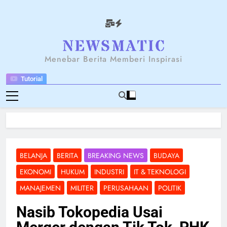
Skip
to
content
NEWSANTARA
Menebar Berita Memberi Inspirasi
Tutorial
BELANJA
BERITA
BREAKING NEWS
BUDAYA
EKONOMI
HUKUM
INDUSTRI
IT & TEKNOLOGI
MANAJEMEN
MILITER
PERUSAHAAN
POLITIK
Nasib Tokopedia Usai