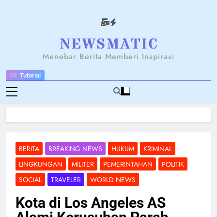
Skip
to
content
NEWSANTARA
Menebar Berita Memberi Inspirasi
Tutorial
BERITA
BREAKING NEWS
HUKUM
KRIMINAL
LINGKUNGAN
MILITER
PEMERINTAHAN
POLITIK
SOCIAL
TRAVELER
WORLD NEWS
Kota di Los Angeles AS