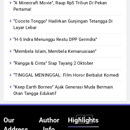
“A Minecraft Movie”, Raup Rp5 Triliun Di Pekan
Pertama!
“Cocote Tonggo” Hadirkan Gunjingan Tetangga Di
Layar Lebar
“H-5 Indra Menunggu Restu DPP Gerindra”
“Membela Islam, Membela Kemanusiaan”
“Rangga & Cinta” Siap Tayang 2 Oktober
“TINGGAL MENINGGAL: Film Horor Berbalut Komedi
‟Keep Earth Borneo” Ajak Generasi Muda Bermain
Otan Tangga Edukatif
Our
Author
Highlights
Address
Info