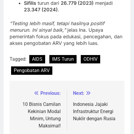
Sifilis
turun dari
26.779 (2023)
menjadi
23.347 (2024)
.
“Testing lebih masif, tetapi hasilnya positif
menurun. Ini sinyal baik,”
jelas Ina. Upaya
pemerintah fokus pada edukasi, pencegahan, dan
akses pengobatan ARV yang lebih luas.
Tagged:
AIDS
IMS Turun
ODHIV
Pengobatan ARV
Previous:
Next:
Navigasi
pos
10 Bisnis Camilan
Indonesia Jajaki
Kekinian Modal
Infrastruktur Energi
Minim, Untung
Nuklir dengan Rusia
Maksimal!