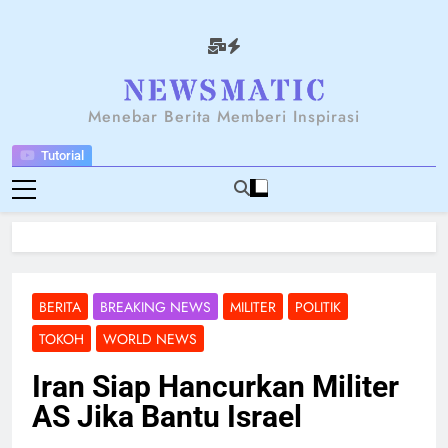
Skip
to
content
NEWSANTARA
Menebar Berita Memberi Inspirasi
Tutorial
BERITA
BREAKING NEWS
MILITER
POLITIK
TOKOH
WORLD NEWS
Iran Siap Hancurkan Militer
AS Jika Bantu Israel