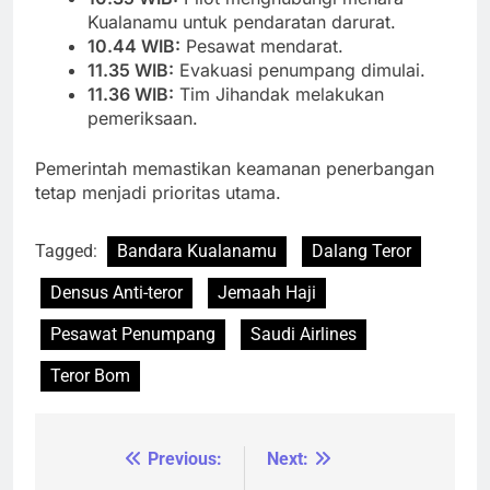
Kualanamu untuk pendaratan darurat.
10.44 WIB:
Pesawat mendarat.
11.35 WIB:
Evakuasi penumpang dimulai.
11.36 WIB:
Tim Jihandak melakukan
pemeriksaan.
Pemerintah memastikan keamanan penerbangan
tetap menjadi prioritas utama.
Tagged:
Bandara Kualanamu
Dalang Teror
Densus Anti-teror
Jemaah Haji
Pesawat Penumpang
Saudi Airlines
Teror Bom
Previous:
Next:
Navigasi