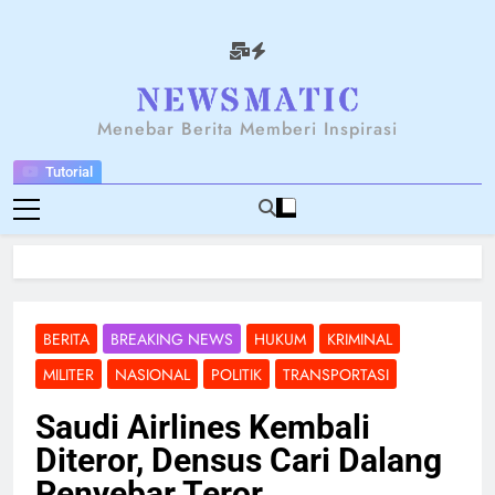
Skip
to
content
NEWSANTARA
Menebar Berita Memberi Inspirasi
Tutorial
BERITA
BREAKING NEWS
HUKUM
KRIMINAL
MILITER
NASIONAL
POLITIK
TRANSPORTASI
Saudi Airlines Kembali
Diteror, Densus Cari Dalang
Penyebar Teror