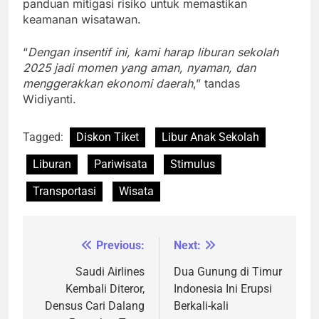
panduan mitigasi risiko untuk memastikan
keamanan wisatawan.
“
Dengan insentif ini, kami harap liburan sekolah
2025 jadi momen yang aman, nyaman, dan
menggerakkan ekonomi daerah
,” tandas
Widiyanti.
Tagged:
Diskon Tiket
Libur Anak Sekolah
Liburan
Pariwisata
Stimulus
Transportasi
Wisata
Previous:
Next:
Navigasi
pos
Saudi Airlines
Dua Gunung di Timur
Kembali Diteror,
Indonesia Ini Erupsi
Densus Cari Dalang
Berkali-kali