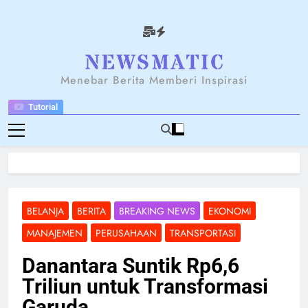
Skip
to
content
NEWSANTARA
Menebar Berita Memberi Inspirasi
Tutorial
BELANJA
BERITA
BREAKING NEWS
EKONOMI
MANAJEMEN
PERUSAHAAN
TRANSPORTASI
Danantara Suntik Rp6,6
Triliun untuk Transformasi
Garuda