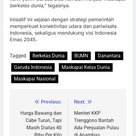
berkelas dunia
,” tegasnya.
Inisiatif ini sejalan dengan strategi pemerintah
memperkuat konektivitas udara dan pariwisata
Indonesia, sekaligus mendukung visi Indonesia
Emas 2045.
Tagged:
Berkelas Dunia
BUMN
Danantara
Garuda Indonesia
Maskapai Kelas Dunia
Maskapai Nasional
Previous:
Next:
Navigasi
pos
Harga Bawang dan
Menteri KKP
Cabe Turun, Tapi
Trenggono Bantah
Masih Diatas 40
Ada Penjualan Pulau
Ribu Per Kilo
di Anambas