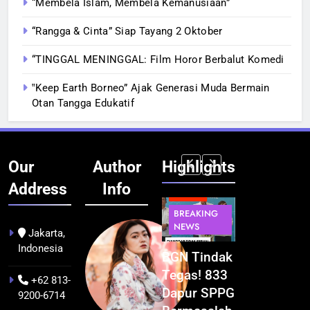
“Membela Islam, Membela Kemanusiaan”
“Rangga & Cinta” Siap Tayang 2 Oktober
“TINGGAL MENINGGAL: Film Horor Berbalut Komedi
‟Keep Earth Borneo” Ajak Generasi Muda Bermain
Otan Tangga Edukatif
Our
Author
Highlights
Address
Info
BERITA
BERITA
BERITA
BERITA
BREAKING
BREAKING
BREAKING
BUDAYA
NEWS
NEWS
NEWS
Jakarta,
Indonesia
Pontianak
Festival
BGN Tindak
Kualitas
dalam Peta
Budaya
Tegas! 833
Pramuwisat
+62 813-
Kolonial
Khatulistiwa
Dapur SPPG
Dukung
9200-6714