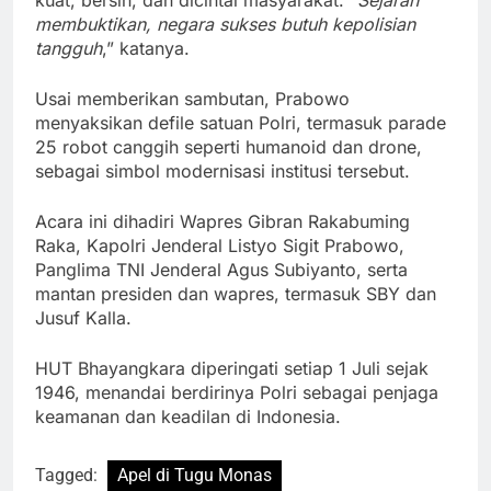
kuat, bersih, dan dicintai masyarakat. “
Sejarah
membuktikan, negara sukses butuh kepolisian
tangguh
,” katanya.
Usai memberikan sambutan, Prabowo
menyaksikan defile satuan Polri, termasuk parade
25 robot canggih seperti humanoid dan drone,
sebagai simbol modernisasi institusi tersebut.
Acara ini dihadiri Wapres Gibran Rakabuming
Raka, Kapolri Jenderal Listyo Sigit Prabowo,
Panglima TNI Jenderal Agus Subiyanto, serta
mantan presiden dan wapres, termasuk SBY dan
Jusuf Kalla.
HUT Bhayangkara diperingati setiap 1 Juli sejak
1946, menandai berdirinya Polri sebagai penjaga
keamanan dan keadilan di Indonesia.
Tagged:
Apel di Tugu Monas