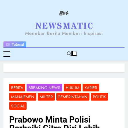
Skip
to
content
NEWSANTARA
Menebar Berita Memberi Inspirasi
Tutorial
BERITA
BREAKING NEWS
HUKUM
KARIER
MANAJEMEN
MILITER
PEMERINTAHAN
POLITIK
SOCIAL
Prabowo Minta Polisi