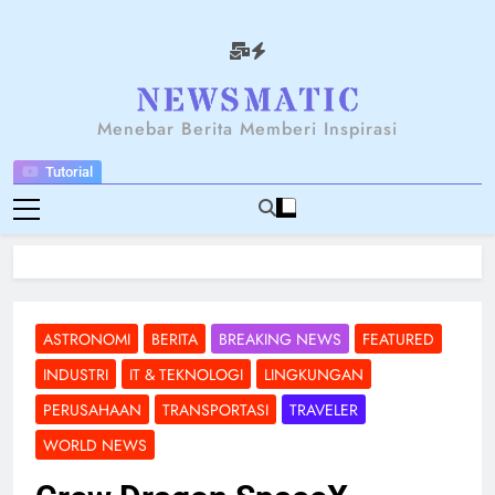
Skip
to
content
NEWSANTARA
Menebar Berita Memberi Inspirasi
Tutorial
ASTRONOMI
BERITA
BREAKING NEWS
FEATURED
INDUSTRI
IT & TEKNOLOGI
LINGKUNGAN
PERUSAHAAN
TRANSPORTASI
TRAVELER
WORLD NEWS