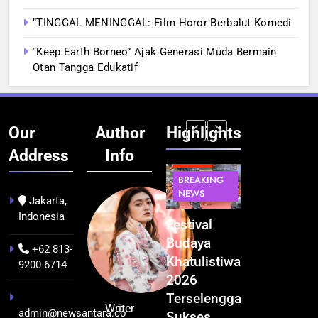
“TINGGAL MENINGGAL: Film Horor Berbalut Komedi
‟Keep Earth Borneo” Ajak Generasi Muda Bermain
Otan Tangga Edukatif
Our
Author
Highlights
Address
Info
BERITA
BERITA
BREAKING
IT &
BREAKING
NEWS
TEKNOLOGI
NEWS
PEMERINTAHA
Jakarta,
Indonesia
Kualitas
Indonesia
Festival
BGN Tindak
Pramuwisata
Resmi
Budaya
Tegas! 833
+62 813-
Dukung
Bangun AI
Khatulistiwa
Dapur SPPG
9200-6714
Peningkatan
Factory
2026
Bermasalah
Industri
Terbesar
Terselenggara
Resmi
Writer
admin@newsantara.co
Pariwisata
se-Asia
Sukses,
Ditutup