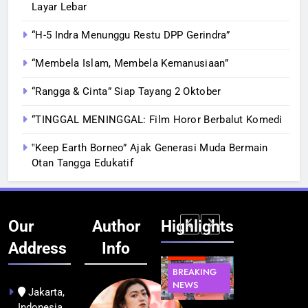
Layar Lebar
“H-5 Indra Menunggu Restu DPP Gerindra”
“Membela Islam, Membela Kemanusiaan”
“Rangga & Cinta” Siap Tayang 2 Oktober
“TINGGAL MENINGGAL: Film Horor Berbalut Komedi
‟Keep Earth Borneo” Ajak Generasi Muda Bermain
Otan Tangga Edukatif
Our
Author
Highlights
Address
Info
BERITA
INFRASTRUKTUR
BERITA
BERITA
BREAKING
IT &
BREAKING
BREAKING
NEWS
TEKNOLOGI
NEWS
NEWS
Jakarta,
Indonesia