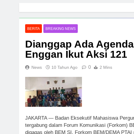
Skip
to
content
BERITA
BREAKING NEWS
Dianggap Ada Agenda
Enggan Ikut Aksi 121
0
News
10 Tahun Ago
2 Mins
JAKARTA — Badan Eksekutif Mahasiswa Perguru
tergabung dalam Forum Komunikasi (Forkom) 
digagas oleh BEM SI. Forkom BEM/DEMA PTAI me