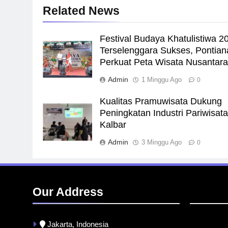
Related News
Festival Budaya Khatulistiwa 2
Terselenggara Sukses, Pontian
Perkuat Peta Wisata Nusantar
Admin
1 Minggu Ago
0
Kualitas Pramuwisata Dukung
Peningkatan Industri Pariwisata
Kalbar
Admin
3 Minggu Ago
0
Our Address
Jakarta, Indonesia