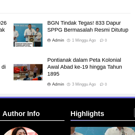
026
BGN Tindak Tegas! 833 Dapur
ak
SPPG Bermasalah Resmi Ditutup
a
Admin
1 Minggu Ago
0
Pontianak dalam Peta Kolonial
 di
Awal Abad ke-19 hingga Tahun
1895
Admin
3 Minggu Ago
0
Author Info
Highlights