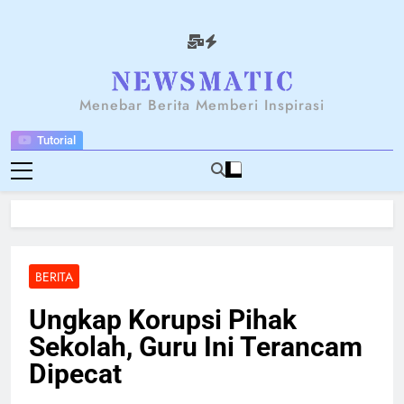
Skip
to
content
NEWSANTARA
Menebar Berita Memberi Inspirasi
Tutorial
BERITA
Ungkap Korupsi Pihak
Sekolah, Guru Ini Terancam
Dipecat