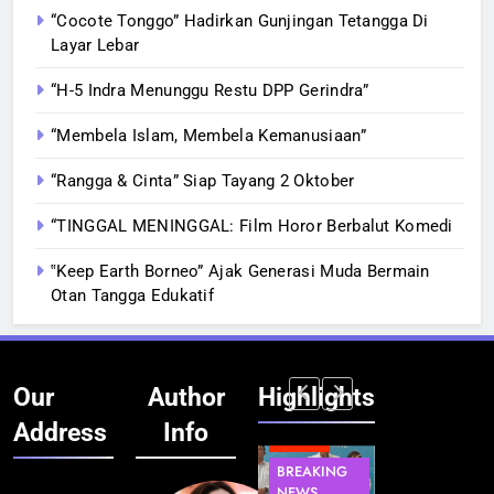
“Cocote Tonggo” Hadirkan Gunjingan Tetangga Di
Layar Lebar
“H-5 Indra Menunggu Restu DPP Gerindra”
“Membela Islam, Membela Kemanusiaan”
“Rangga & Cinta” Siap Tayang 2 Oktober
“TINGGAL MENINGGAL: Film Horor Berbalut Komedi
‟Keep Earth Borneo” Ajak Generasi Muda Bermain
Otan Tangga Edukatif
Our
Author
Highlights
Address
Info
BERITA
BERITA
BERITA
BERITA
BREAKING
BREAKING
BREAKING
BUDAYA
NEWS
NEWS
NEWS