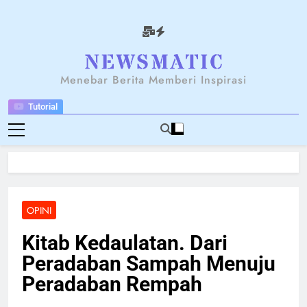
Skip
to
content
NEWSANTARA
Menebar Berita Memberi Inspirasi
Tutorial
OPINI
Kitab Kedaulatan. Dari
Peradaban Sampah Menuju
Peradaban Rempah