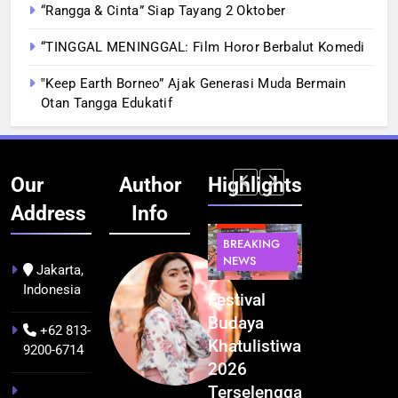
“Rangga & Cinta” Siap Tayang 2 Oktober
“TINGGAL MENINGGAL: Film Horor Berbalut Komedi
‟Keep Earth Borneo” Ajak Generasi Muda Bermain
Otan Tangga Edukatif
Our
Author
Highlights
Address
Info
BERITA
BERITA
BREAKING
IT &
BREAKING
NEWS
TEKNOLOGI
NEWS
PEMERINTAHA
Jakarta,
Indonesia
Kualitas
Indonesia
Festival
BGN Tindak
Pramuwisata
Resmi
Budaya
Tegas! 833
+62 813-
Dukung
Bangun AI
Khatulistiwa
Dapur SPPG
9200-6714
Peningkatan
Factory
2026
Bermasalah
Industri
Terbesar
Terselenggara
Resmi