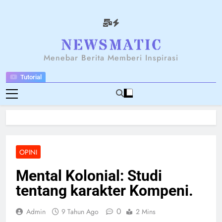
Skip
to
content
NEWSANTARA
Menebar Berita Memberi Inspirasi
Tutorial
OPINI
Mental Kolonial: Studi
tentang karakter Kompeni.
0
Admin
9 Tahun Ago
2 Mins