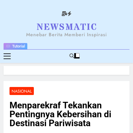
Skip
to
content
NEWSANTARA
Menebar Berita Memberi Inspirasi
Tutorial
NASIONAL
Menparekraf Tekankan
Pentingnya Kebersihan di
Destinasi Pariwisata