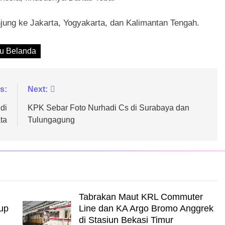
jung ke Jakarta, Yogyakarta, dan Kalimantan Tengah.
tu Belanda
s:
Next:
di
KPK Sebar Foto Nurhadi Cs di Surabaya dan
ta
Tulungagung
Tabrakan Maut KRL Commuter
up
Line dan KA Argo Bromo Anggrek
di Stasiun Bekasi Timur