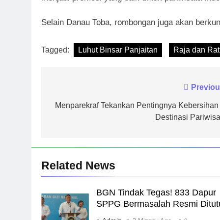
Selain Danau Toba, rombongan juga akan berkun
Tagged:
Luhut Binsar Panjaitan
Raja dan Ra
Navigasi
Previou
pos
Menparekraf Tekankan Pentingnya Kebersihan 
Destinasi Pariwisa
Related News
BGN Tindak Tegas! 833 Dapur
SPPG Bermasalah Resmi Ditut