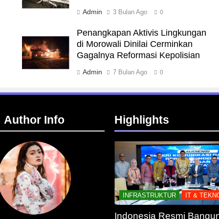
Admin
3 Bulan Ago
0
Penangkapan Aktivis Lingkungan
di Morowali Dinilai Cerminkan
Gagalnya Reformasi Kepolisian
Admin
7 Bulan Ago
0
Author Info
Highlights
INFRASTRUKTUR
IT & TEKN
Indonesia Resmi Bangun