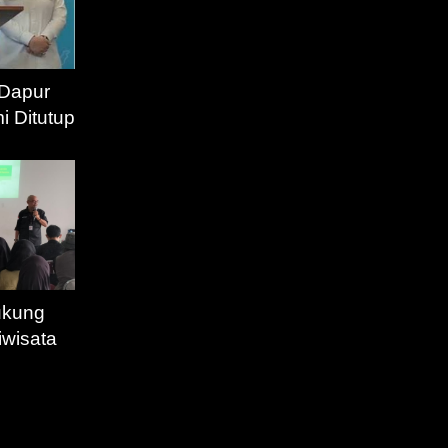
 Dapur
 Ditutup
ukung
iwisata