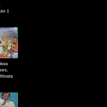
a
tas 1
tiwa
ses,
Wisata