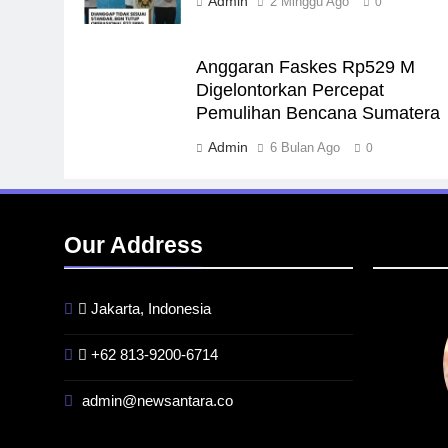
Admin
2 Minggu Ago
0
Anggaran Faskes Rp529 M
Digelontorkan Percepat
Pemulihan Bencana Sumatera
Admin
6 Bulan Ago
0
Our Address
Jakarta, Indonesia
+62 813-9200-6714
admin@newsantara.co