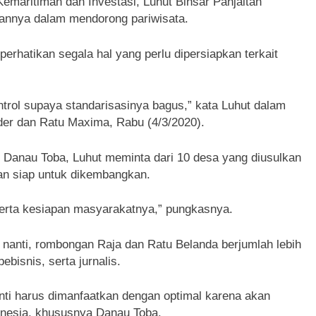
Kemaritiman dan Investasi, Luhut Binsar Panjaitan
annya dalam mendorong pariwisata.
rhatikan segala hal yang perlu dipersiapkan terkait
ntrol supaya standarisasinya bagus,” kata Luhut dalam
der dan Ratu Maxima, Rabu (4/3/2020).
Danau Toba, Luhut meminta dari 10 desa yang diusulkan
dan siap untuk dikembangkan.
s serta kesiapan masyarakatnya,” pungkasnya.
 nanti, rombongan Raja dan Ratu Belanda berjumlah lebih
ebisnis, serta jurnalis.
ti harus dimanfaatkan dengan optimal karena akan
onesia, khususnya Danau Toba.