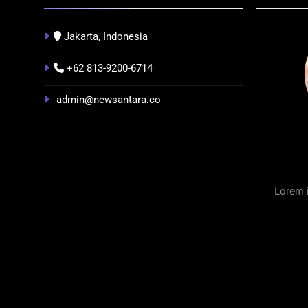
Jakarta, Indonesia
+62 813-9200-6714
INFRASTRUKTUR
IT & TEKNOLOGI
BERIT
admin@newsantara.co
a Dukung
Indonesia Resmi Bangun AI
Festiv
Pariwisata
Factory Terbesar se-Asia
2026 
Tenggara, Target Kapasitas 1 GW
Pontia
Nusan
7 Bulan Ago
Lorem 
7 Bul