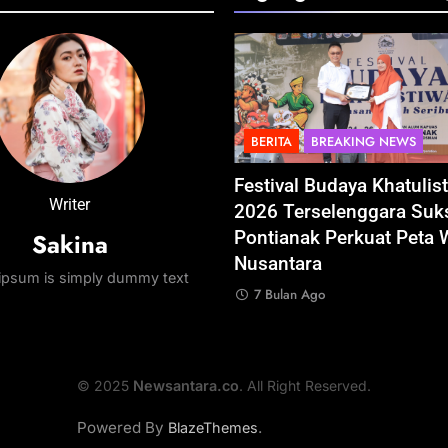
A
BREAKING NEWS
BERITA
BREAKING NEWS
al Budaya Khatulistiwa
BGN Tindak Tegas! 833 
Writer
Terselenggara Sukses,
SPPG Bermasalah Resmi 
Sakina
nak Perkuat Peta Wisata
7 Bulan Ago
tara
ipsum is simply dummy text
an Ago
© 2025
Newsantara.co
. All Right Reserved.
Powered By
.
BlazeThemes