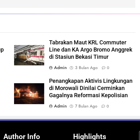
Tabrakan Maut KRL Commuter
up
Line dan KA Argo Bromo Anggrek
di Stasiun Bekasi Timur
Admin
3 Bulan Ago
0
Penangkapan Aktivis Lingkungan
di Morowali Dinilai Cerminkan
Gagalnya Reformasi Kepolisian
Admin
7 Bulan Ago
0
Author Info
Highlights