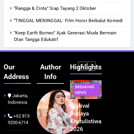
“Rangga & Cinta” Siap Tayang 2 Oktober
“TINGGAL MENINGGAL: Film Horor Berbalut Komedi
‟Keep Earth Borneo” Ajak Generasi Muda Bermain
Otan Tangga Edukatif
Our
Author
Highlights
Address
Info
BERITA
INFRASTRUKTUR
BERITA
BERITA
BREAKING
IT &
BREAKING
BREAKING
NEWS
TEKNOLOGI
NEWS
NEWS
Jakarta,
Indonesia
Kualitas
Indonesia
Festival
BGN Tindak
Pramuwisata
Resmi
Budaya
Tegas! 833
+62 813-
Dukung
Bangun AI
Khatulistiwa
Dapur SPPG
9200-6714
Peningkatan
Factory
2026
Bermasalah