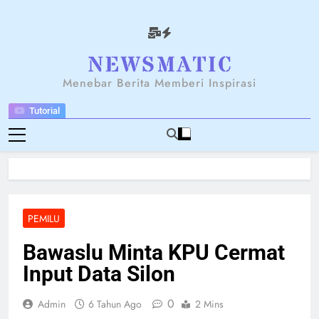
Skip
to
content
NEWSANTARA
Menebar Berita Memberi Inspirasi
Tutorial
PEMILU
Bawaslu Minta KPU Cermat
Input Data Silon
0
Admin
6 Tahun Ago
2 Mins