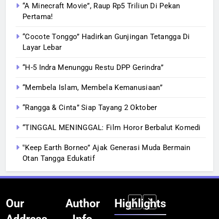
“A Minecraft Movie”, Raup Rp5 Triliun Di Pekan
Pertama!
“Cocote Tonggo” Hadirkan Gunjingan Tetangga Di
Layar Lebar
“H-5 Indra Menunggu Restu DPP Gerindra”
“Membela Islam, Membela Kemanusiaan”
“Rangga & Cinta” Siap Tayang 2 Oktober
“TINGGAL MENINGGAL: Film Horor Berbalut Komedi
‟Keep Earth Borneo” Ajak Generasi Muda Bermain
Otan Tangga Edukatif
Our
Author
Highlights
Address
Info