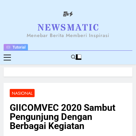
Skip
to
content
NEWSANTARA
Menebar Berita Memberi Inspirasi
Tutorial
NASIONAL
GIICOMVEC 2020 Sambut
Pengunjung Dengan
Berbagai Kegiatan