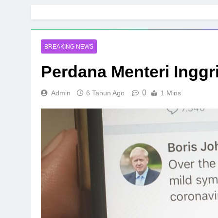
Skip
to
content
BREAKING NEWS
Perdana Menteri Inggri
0
Admin
6 Tahun Ago
1 Mins