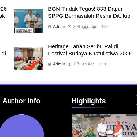
026
BGN Tindak Tegas! 833 Dapur
ak
SPPG Bermasalah Resmi Ditutup
a
Admin
2 Minggu Ago
0
Heritage Tanah Seribu Pal di
 di
Festival Budaya Khatulistiwa 2026
Admin
1 Bulan Ago
0
Author Info
Highlights