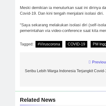
Meski demikian ia menuturkan saat ini dirinya d
Covid-19. Dan kini tengah menjalani isolasi diri.
“Saya sekarang melakukan isolasi diri (self-iso
pemerintahan via video-conference saat kita mem
Tagged:
#Viruscorona
COVID-19
PM Ingg
Navigasi
Previou
pos
Seribu Lebih Warga Indonesia Terjangkit Covid-
Related News