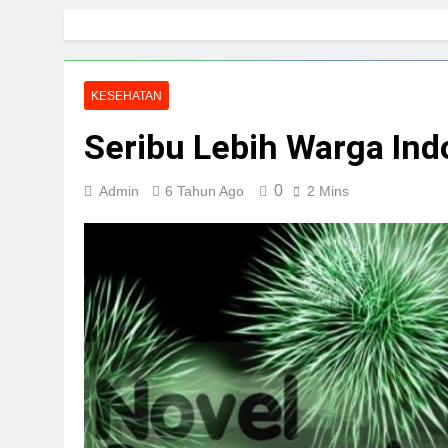
Skip
to
content
KESEHATAN
Seribu Lebih Warga Ind
0
Admin
6 Tahun Ago
2 Mins