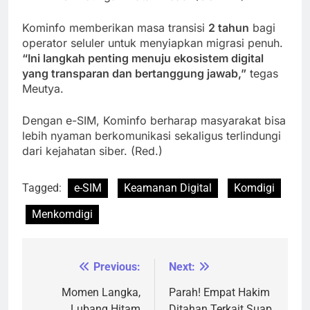
Kominfo memberikan masa transisi
2 tahun
bagi
operator seluler untuk menyiapkan migrasi penuh.
“Ini langkah penting menuju ekosistem digital
yang transparan dan bertanggung jawab,”
tegas
Meutya.
Dengan e-SIM, Kominfo berharap masyarakat bisa
lebih nyaman berkomunikasi sekaligus terlindungi
dari kejahatan siber. (Red.)
Tagged:
e-SIM
Keamanan Digital
Komdigi
Menkomdigi
Previous:
Next:
Navigasi
pos
Momen Langka,
Parah! Empat Hakim
Lubang Hitam
Ditahan Terkait Suap