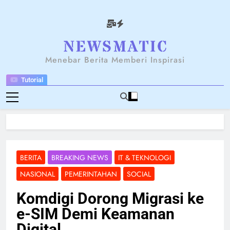
Skip
to
content
NEWSANTARA
Menebar Berita Memberi Inspirasi
Tutorial
BERITA
BREAKING NEWS
IT & TEKNOLOGI
NASIONAL
PEMERINTAHAN
SOCIAL
Komdigi Dorong Migrasi ke
e-SIM Demi Keamanan
Digital