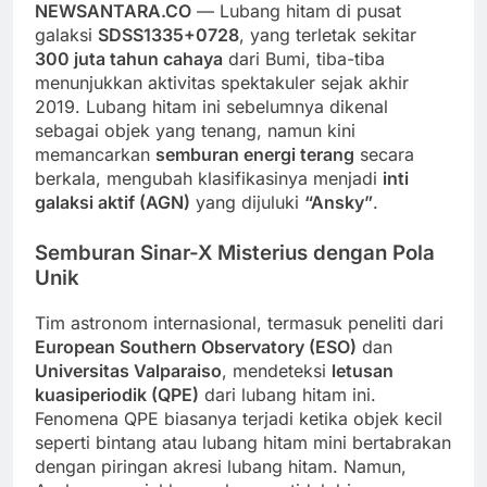
NEWSANTARA.CO
— Lubang hitam di pusat
galaksi
SDSS1335+0728
, yang terletak sekitar
300 juta tahun cahaya
dari Bumi, tiba-tiba
menunjukkan aktivitas spektakuler sejak akhir
2019. Lubang hitam ini sebelumnya dikenal
sebagai objek yang tenang, namun kini
memancarkan
semburan energi terang
secara
berkala, mengubah klasifikasinya menjadi
inti
galaksi aktif (AGN)
yang dijuluki
“Ansky”
.
Semburan Sinar-X Misterius dengan Pola
Unik
Tim astronom internasional, termasuk peneliti dari
European Southern Observatory (ESO)
dan
Universitas Valparaiso
, mendeteksi
letusan
kuasiperiodik (QPE)
dari lubang hitam ini.
Fenomena QPE biasanya terjadi ketika objek kecil
seperti bintang atau lubang hitam mini bertabrakan
dengan piringan akresi lubang hitam. Namun,