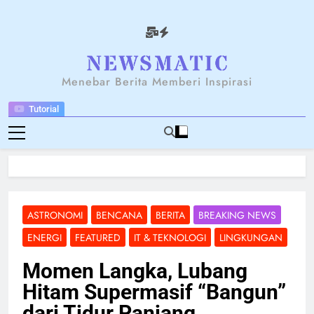
Skip
to
content
NEWSANTARA
Menebar Berita Memberi Inspirasi
Tutorial
ASTRONOMI
BENCANA
BERITA
BREAKING NEWS
ENERGI
FEATURED
IT & TEKNOLOGI
LINGKUNGAN
Momen Langka, Lubang
Hitam Supermasif “Bangun”
dari Tidur Panjang