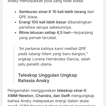
Ansky menunjukkan pola yang tidak biasa:
Semburan sinar-X 10 kali lebih terang
dari
QPE biasa.
Energi 100 kali lebih besar
dibandingkan
peristiwa serupa sebelumnya.
Ritme letusan setiap 4,5 hari
—terpanjang
yang pernah tercatat.
“Ini pertama kalinya kami melihat QPE
pada lubang hitam yang baru bangun,”
ungkap Lorena Hernández-García, salah
satu peneliti utama
.
Teleskop Unggulan Ungkap
Rahasia Ansky
Pengamatan menggunakan
teleskop sinar-X
XMM-Newton, Chandra, dan Swift
mengungkap
bahwa Ansky melepaskan energi dalam skala
masif. XMM-Newton bahkan berhasil menangkap