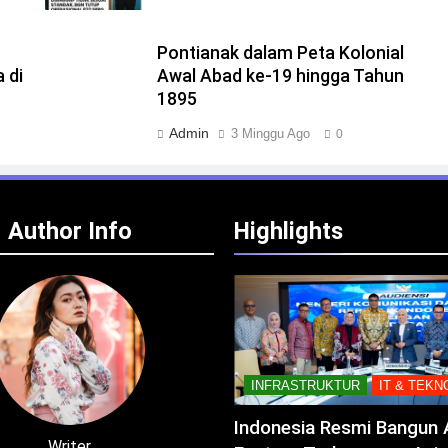
Pontianak dalam Peta Kolonial
 di
Awal Abad ke-19 hingga Tahun
1895
Admin
3 Minggu Ago
0
Author Info
Highlights
INFRASTRUKTUR
IT & TEKN
Indonesia Resmi Bangun 
Writer