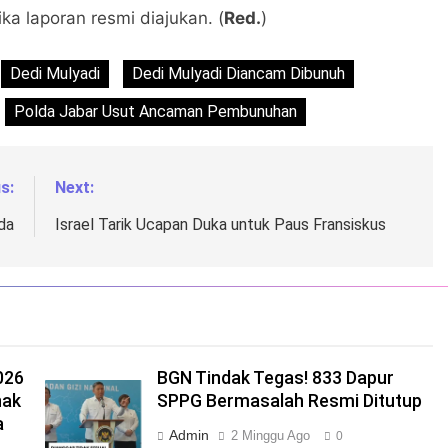
ka laporan resmi diajukan. (
Red.
)
Dedi Mulyadi
Dedi Mulyadi Diancam Dibunuh
Polda Jabar Usut Ancaman Pembunuhan
s:
Next:
da
Israel Tarik Ucapan Duka untuk Paus Fransiskus
026
BGN Tindak Tegas! 833 Dapur
nak
SPPG Bermasalah Resmi Ditutup
a
Admin
2 Minggu Ago
0