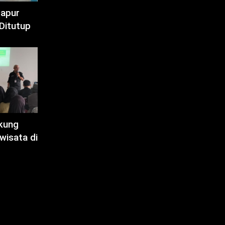
Dapur
Ditutup
kung
wisata di