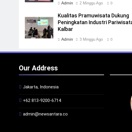
Admin
2 Minggu Ago
0
Kualitas Pramuwisata Dukung
Peningkatan Industri Pariwisata
Kalbar
Admin
3 Minggu Ago
0
Our Address
Jakarta, Indonesia
+62 813-9200-6714
admin@newsantara.co