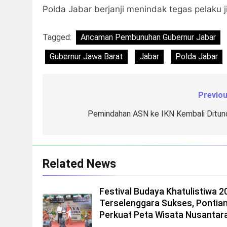
Polda Jabar berjanji menindak tegas pelaku ji
Tagged:
Ancaman Pembunuhan Gubernur Jabar
Gubernur Jawa Barat
Jabar
Polda Jabar
Previou
Navigasi
pos
Pemindahan ASN ke IKN Kembali Ditun
Related News
Festival Budaya Khatulistiwa 2
Terselenggara Sukses, Pontia
Perkuat Peta Wisata Nusantar