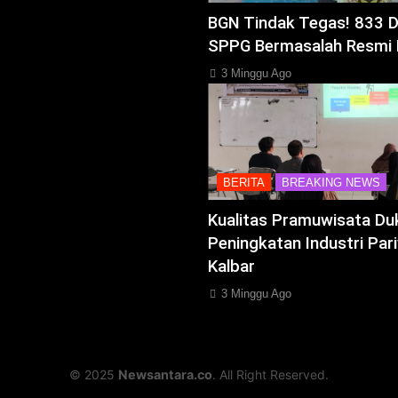
BGN Tindak Tegas! 833 
SPPG Bermasalah Resmi 
3 Minggu Ago
BERITA
BREAKING NEWS
Kualitas Pramuwisata Du
Peningkatan Industri Pari
Kalbar
3 Minggu Ago
© 2025
Newsantara.co
. All Right Reserved.