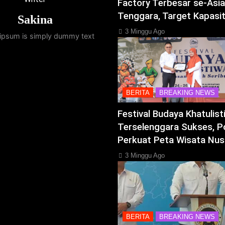
Factory Terbesar se-Asia
Tenggara, Target Kapasi
Sakina
3 Minggu Ago
ipsum is simply dummy text
BERITA
BREAKING NEWS
Festival Budaya Khatulis
Terselenggara Sukses, P
Perkuat Peta Wisata Nus
3 Minggu Ago
BERITA
BREAKING NEWS