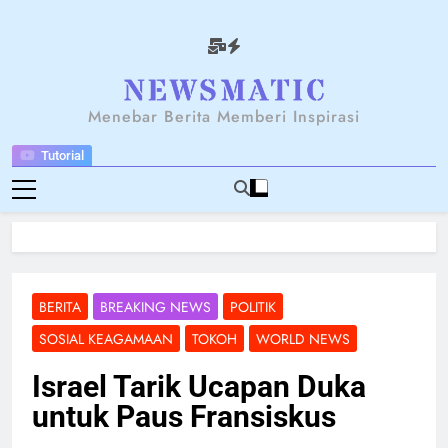
Skip
to
content
NEWSANTARA
Menebar Berita Memberi Inspirasi
Tutorial
BERITA
BREAKING NEWS
POLITIK
SOSIAL KEAGAMAAN
TOKOH
WORLD NEWS
Israel Tarik Ucapan Duka
untuk Paus Fransiskus