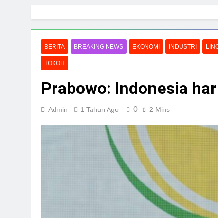
Skip
to
content
BERITA
BREAKING NEWS
EKONOMI
INDUSTRI
LIN
TOKOH
Prabowo: Indonesia har
0
Admin
1 Tahun Ago
2 Mins