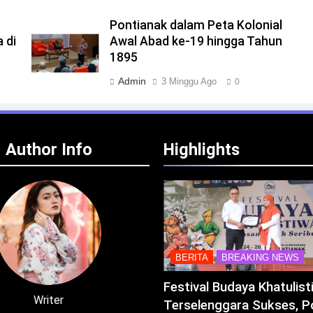
Pontianak dalam Peta Kolonial
 di
Awal Abad ke-19 hingga Tahun
1895
Admin
3 Minggu Ago
0
Author Info
Highlights
BERITA
BREAKING NEWS
Festival Budaya Khatulis
Writer
Terselenggara Sukses, P