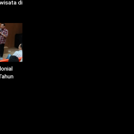
wisata di
onial
Tahun