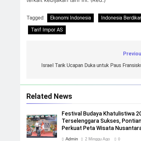
terkait kebijakan tarif ini. (Red.)
Tagged:
Ekonomi Indonesia
Indonesia Berdikar
Tarif Impor AS
Previou
Navigasi
pos
Israel Tarik Ucapan Duka untuk Paus Fransisk
Related News
Festival Budaya Khatulistiwa 2
Terselenggara Sukses, Pontia
Perkuat Peta Wisata Nusantar
Admin
2 Minggu Ago
0