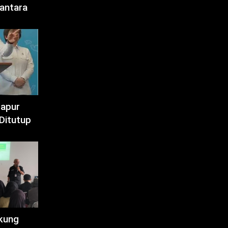
antara
Dapur
Ditutup
kung