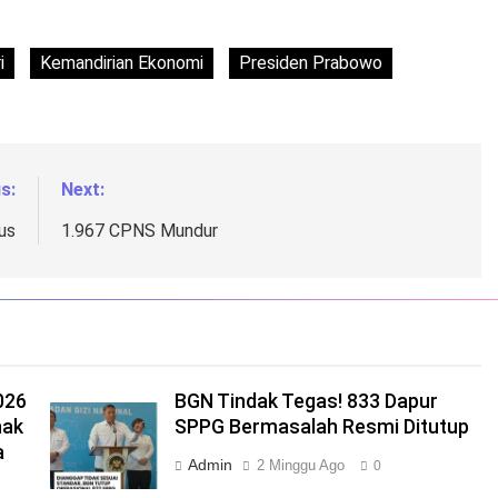
i
Kemandirian Ekonomi
Presiden Prabowo
s:
Next:
us
1.967 CPNS Mundur
026
BGN Tindak Tegas! 833 Dapur
nak
SPPG Bermasalah Resmi Ditutup
a
Admin
2 Minggu Ago
0