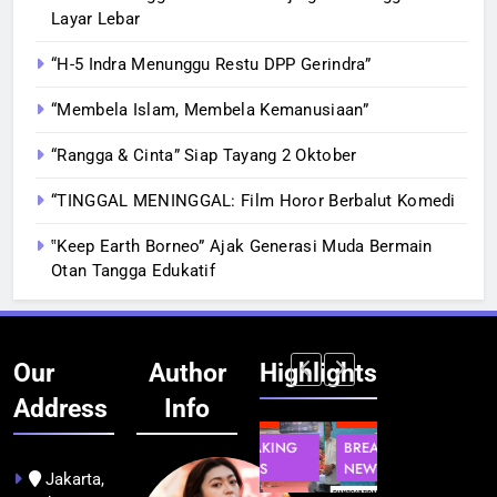
Layar Lebar
“H-5 Indra Menunggu Restu DPP Gerindra”
“Membela Islam, Membela Kemanusiaan”
“Rangga & Cinta” Siap Tayang 2 Oktober
“TINGGAL MENINGGAL: Film Horor Berbalut Komedi
‟Keep Earth Borneo” Ajak Generasi Muda Bermain
Otan Tangga Edukatif
Our
Author
Highlights
Address
Info
INFRASTRUKTUR
BERITA
BERITA
BERITA
IT &
BREAKING
BREAKING
BREAKING
TEKNOLOGI
NEWS
NEWS
NEWS
Jakarta,