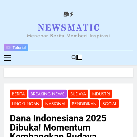
Skip
to
content
NEWSANTARA
Menebar Berita Memberi Inspirasi
Tutorial
BERITA
BREAKING NEWS
BUDAYA
INDUSTRI
LINGKUNGAN
NASIONAL
PENDIDIKAN
SOCIAL
Dana Indonesiana 2025
Dibuka! Momentum
Kembangkan Budaya