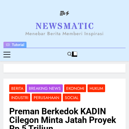
Skip
to
content
NEWSANTARA
Menebar Berita Memberi Inspirasi
Tutorial
BERITA
BREAKING NEWS
EKONOMI
HUKUM
INDUSTRI
PERUSAHAAN
SOCIAL
Preman Berkedok KADIN
Cilegon Minta Jatah Proyek
Rp 5 Triliun