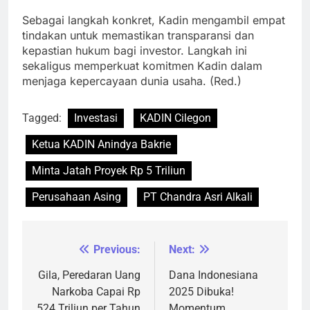
Sebagai langkah konkret, Kadin mengambil empat
tindakan untuk memastikan transparansi dan
kepastian hukum bagi investor. Langkah ini
sekaligus memperkuat komitmen Kadin dalam
menjaga kepercayaan dunia usaha. (Red.)
Tagged:
Investasi
KADIN Cilegon
Ketua KADIN Anindya Bakrie
Minta Jatah Proyek Rp 5 Triliun
Perusahaan Asing
PT Chandra Asri Alkali
Previous:
Next:
Navigasi
pos
Gila, Peredaran Uang
Dana Indonesiana
Narkoba Capai Rp
2025 Dibuka!
524 Triliun per Tahun
Momentum