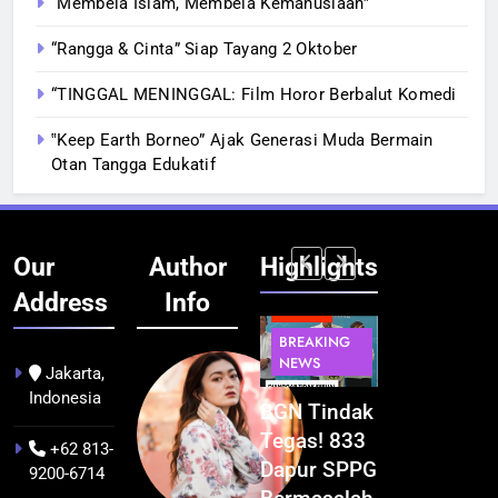
“Membela Islam, Membela Kemanusiaan”
“Rangga & Cinta” Siap Tayang 2 Oktober
“TINGGAL MENINGGAL: Film Horor Berbalut Komedi
‟Keep Earth Borneo” Ajak Generasi Muda Bermain
Otan Tangga Edukatif
Our
Author
Highlights
Address
Info
BERITA
BERITA
BERITA
BERITA
BREAKING
BREAKING
BREAKING
BUDAYA
NEWS
NEWS
NEWS
Jakarta,
Indonesia
Pontianak
Festival
BGN Tindak
Kualitas
dalam Peta
Budaya
Tegas! 833
Pramuwisat
+62 813-
Kolonial
Khatulistiwa
Dapur SPPG
Dukung
9200-6714