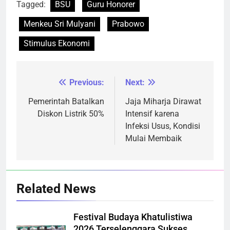
Tagged:
BSU
Guru Honorer
Menkeu Sri Mulyani
Prabowo
Stimulus Ekonomi
Previous:
Next:
Navigasi
pos
Pemerintah Batalkan
Jaja Miharja Dirawat
Diskon Listrik 50%
Intensif karena
Infeksi Usus, Kondisi
Mulai Membaik
Related News
Festival Budaya Khatulistiwa
2026 Terselenggara Sukses,