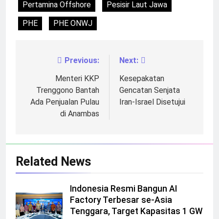
Pertamina Offshore
Pesisir Laut Jawa
PHE
PHE ONWJ
Previous:
Next:
Navigasi
pos
Menteri KKP
Kesepakatan
Trenggono Bantah
Gencatan Senjata
Ada Penjualan Pulau
Iran-Israel Disetujui
di Anambas
Related News
Indonesia Resmi Bangun AI
Factory Terbesar se-Asia
Tenggara, Target Kapasitas 1 GW