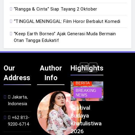
“Rangga & Cinta” Siap Tayang 2 Oktober
“TINGGAL MENINGGAL: Film Horor Berbalut Komedi
‟Keep Earth Borneo” Ajak Generasi Muda Bermain
Otan Tangga Edukatif
Our
Author
Highlights
Address
Info
BERITA
BERITA
BREAKING
IT &
BREAKING
NEWS
TEKNOLOGI
NEWS
PEMERINTAH
Jakarta,
Indonesia
Kualitas
Indonesia
Festival
BGN Tindak
Pramuwisata
Resmi
Budaya
Tegas! 833
+62 813-
Dukung
Bangun AI
Khatulistiwa
Dapur SPPG
9200-6714
Peningkatan
Factory
2026
Bermasalah