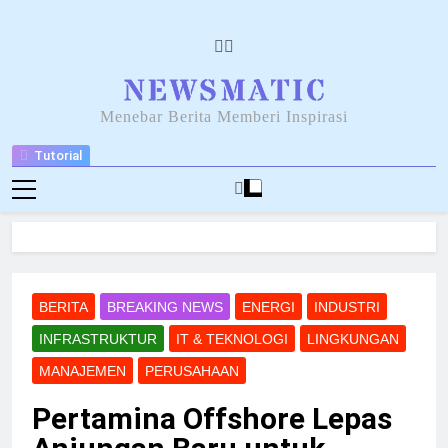
Skip
to
content
NEWSANTARA
Menebar Berita Memberi Inspirasi
Tutorial
BERITA
BREAKING NEWS
ENERGI
INDUSTRI
INFRASTRUKTUR
IT & TEKNOLOGI
LINGKUNGAN
MANAJEMEN
PERUSAHAAN
Pertamina Offshore Lepas